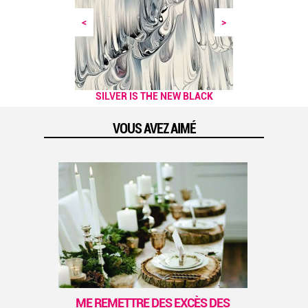
<
>
NOS PETITES ASTUCES POUR
SILVER IS THE NEW BLACK
AFFRONTER L'HIVER !
VOUS AVEZ AIMÉ
P
Cet
co
, on
..
previous
next
ME REMETTRE DES EXCÈS DES