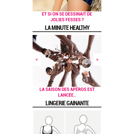
5 EXERCICES POUR SE TONIFIER
PRÉPAREZ VOTRE CORPS POUR
JE M’INSCRIS AU YOGA, OUI,
POUR UN MATIN EN FORME
ET SI ON SE DESSINAIT DE
BAIN DE SOLEIL !
JOLIES FESSES ?
MAIS LEQUEL ?
AU QUOTIDIEN
L'ÉTÉ !
LA MINUTE HEALTHY
<
>
UN BRUNCH HEALTHY, ÇA VOUS
LA SAISON DES APÉROS EST
LANCÉE..
DIT ?
LINGERIE GAINANTE