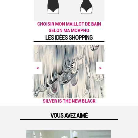
CHOISIR MON MAILLOT DE BAIN
SELON MA MORPHO
LES IDÉES SHOPPING
<
>
NOS PETITES ASTUCES POUR
SILVER IS THE NEW BLACK
AFFRONTER L'HIVER !
VOUS AVEZ AIMÉ