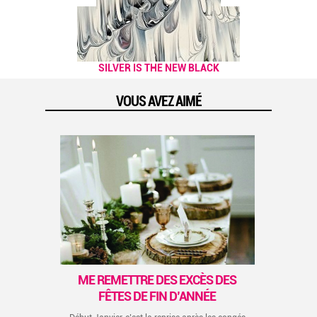
NOS PETITES ASTUCES POUR
SILVER IS THE NEW BLACK
AFFRONTER L'HIVER !
VOUS AVEZ AIMÉ
P
Cet
co
, on
..
previous
next
ME REMETTRE DES EXCÈS DES
FÊTES DE FIN D’ANNÉE