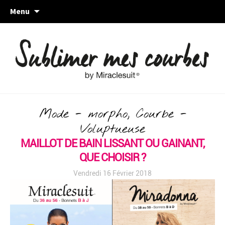
Skip
Menu
to
content
Mode - morpho, Courbe -
Voluptueuse
MAILLOT DE BAIN LISSANT OU GAINANT,
QUE CHOISIR ?
Vendredi 16 Février 2018