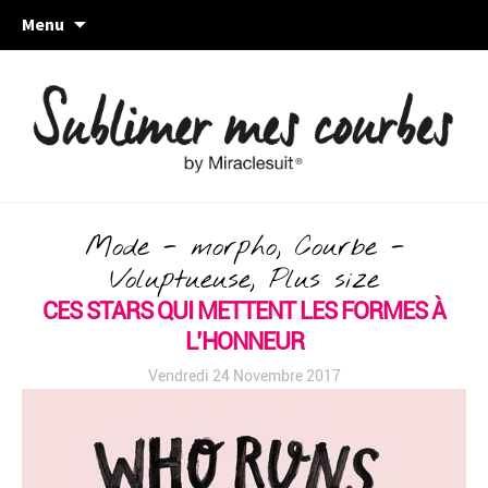
Skip
Menu
to
content
Mode - morpho, Courbe -
Voluptueuse, Plus size
CES STARS QUI METTENT LES FORMES À
L’HONNEUR
Vendredi 24 Novembre 2017