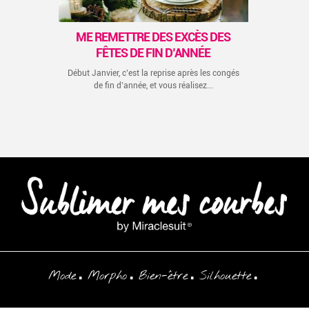
previous
next
ME REMETTRE DES EXCÈS DES
FÊTES DE FIN D’ANNÉE
Début Janvier, c’est la reprise après les congés
de fin d’année, et vous réalisez...
Mode
Morpho
Bien-être
Silhouette