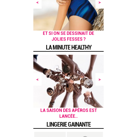
<
>
5 EXERCICES POUR SE TONIFIER
PRÉPAREZ VOTRE CORPS POUR
JE M’INSCRIS AU YOGA, OUI,
POUR UN MATIN EN FORME
ET SI ON SE DESSINAIT DE
BAIN DE SOLEIL !
JOLIES FESSES ?
MAIS LEQUEL ?
AU QUOTIDIEN
L'ÉTÉ !
LA MINUTE HEALTHY
<
>
UN BRUNCH HEALTHY, ÇA VOUS
LA SAISON DES APÉROS EST
LANCÉE..
DIT ?
LINGERIE GAINANTE