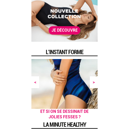
JE DÉCOUVRE
L’INSTANT FORME
<
>
5 EXERCICES POUR SE TONIFIER
PRÉPAREZ VOTRE CORPS POUR
JE M’INSCRIS AU YOGA, OUI,
POUR UN MATIN EN FORME
ET SI ON SE DESSINAIT DE
BAIN DE SOLEIL !
JOLIES FESSES ?
MAIS LEQUEL ?
AU QUOTIDIEN
L'ÉTÉ !
LA MINUTE HEALTHY