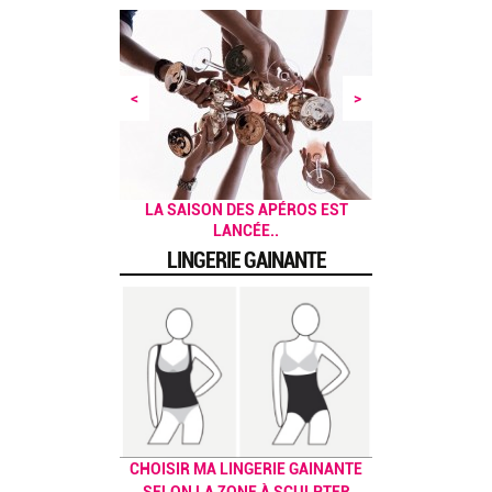
<
>
UN BRUNCH HEALTHY, ÇA VOUS
LA SAISON DES APÉROS EST
LANCÉE..
DIT ?
LINGERIE GAINANTE
CHOISIR MA LINGERIE GAINANTE
SELON LA ZONE À SCULPTER