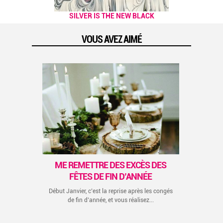
NOS PETITES ASTUCES POUR
SILVER IS THE NEW BLACK
AFFRONTER L'HIVER !
VOUS AVEZ AIMÉ
P
Cet
co
, on
..
previous
next
ME REMETTRE DES EXCÈS DES
FÊTES DE FIN D’ANNÉE
Début Janvier, c’est la reprise après les congés
de fin d’année, et vous réalisez...